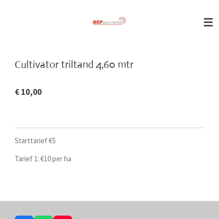
Ga
direct
naar
de
hoofdinhoud
Cultivator triltand 4,60 mtr
€ 10,00
Starttarief €5
Tarief 1: €10 per ha